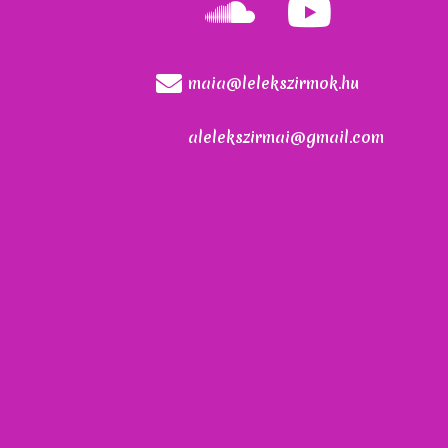
maia@lelekszirmok.hu
alelekszirmai@gmail.com