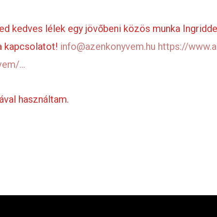
d kedves lélek egy jövőbeni közös munka Ingriddel, 
 a kapcsolatot!
info@azenkonyvem.hu
https://www.
yvem/…
ával használtam.