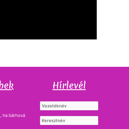
bek
Hírlevél
, ha bárhová