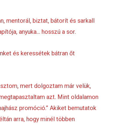
, mentorál, biztat, bátorít és sarkall
pítója, anyuka… hosszú a sor.
nket és keressétek bátran őt
lasztom, mert dolgoztam már velük,
n megtapasztaltam azt. Mint oldalamon
mhajhász promóció.” Akiket bemutatok
tán arra, hogy minél többen