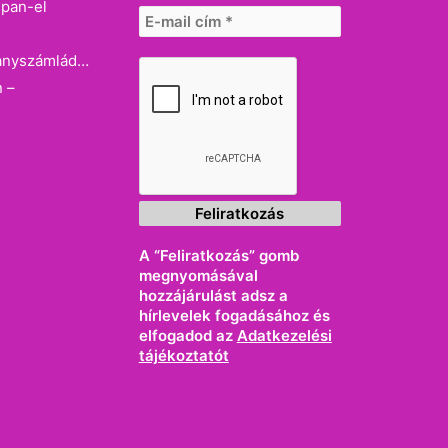
dpan-el
llanyszámlád…
n –
A “Feliratkozás” gomb
megnyomásával
hozzájárulást adsz a
hírlevelek fogadásához és
elfogadod az
Adatkezelési
tájékoztatót