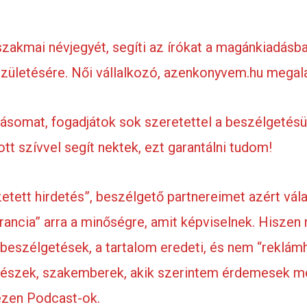
szakmai névjegyét, segíti az írókat a magánkiadásban
zületésére. Női vállalkozó, azenkonyvem.hu megala
somat, fogadjátok sok szeretettel a beszélgetésü
ott szívvel segít nektek, ezt garantálni tudom!
etett hirdetés”, beszélgető partnereimet azért vá
rancia” arra a minőségre, amit képviselnek. Hisze
s beszélgetések, a tartalom eredeti, és nem “reklá
észek, szakemberek, akik szerintem érdemesek mél
 ezen Podcast-ok.