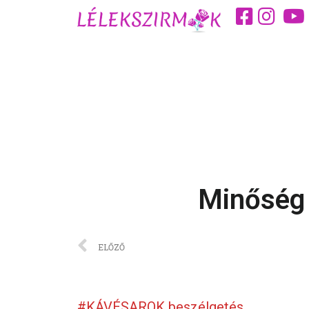
Minőség 
ELŐZŐ
#KÁVÉSAROK beszélgetés