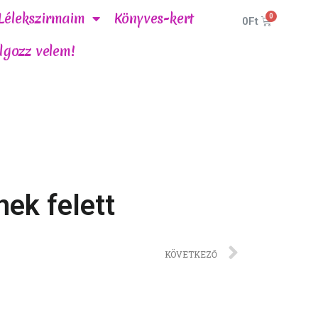
Lélekszirmaim
Könyves-kert
0
Ft
lgozz velem!
ek felett
KÖVETKEZŐ