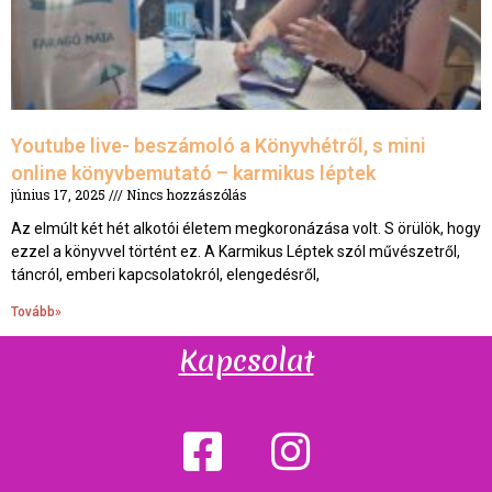
Youtube live- beszámoló a Könyvhétről, s mini
online könyvbemutató – karmikus léptek
június 17, 2025
Nincs hozzászólás
Az elmúlt két hét alkotói életem megkoronázása volt. S örülök, hogy
ezzel a könyvvel történt ez. A Karmikus Léptek szól művészetről,
táncról, emberi kapcsolatokról, elengedésről,
Tovább»
Kapcsolat