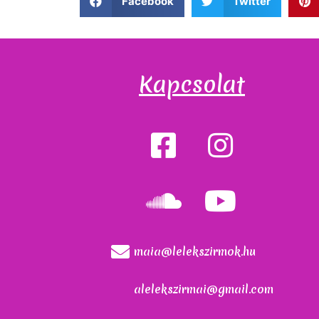
Facebook
Twitter
Kapcsolat
maia@lelekszirmok.hu
alelekszirmai@gmail.com