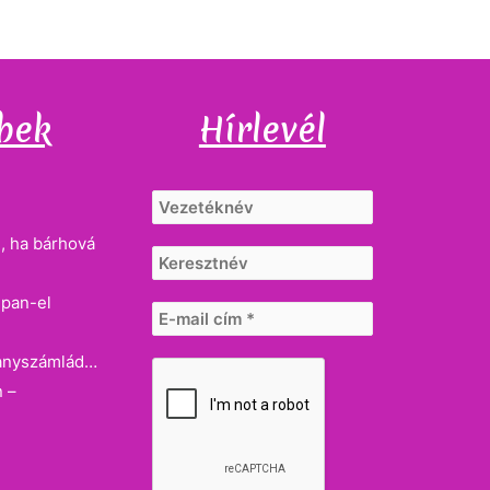
bek
Hírlevél
, ha bárhová
dpan-el
llanyszámlád…
n –