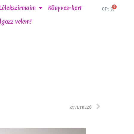
Lélekszirmaim
Könyves-kert
0
Ft
lgozz velem!
KÖVETKEZŐ