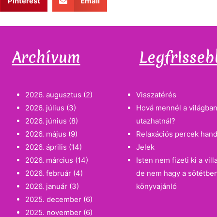
Pinterest
Email
Archívum
Legfrisseb
2026. augusztus
(2)
Visszatérés
2026. július
(3)
Hová mennél a világban
2026. június
(8)
utazhatnál?
2026. május
(9)
Relaxációs percek han
2026. április
(14)
Jelek
2026. március
(14)
Isten nem fizeti ki a vi
2026. február
(4)
de nem hagy a sötétbe
2026. január
(3)
könyvajánló
2025. december
(6)
2025. november
(6)