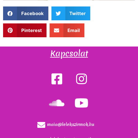
Facebook
Twitter
Pinterest
Email
Kapcsolat
maia@lelekszirmok.hu