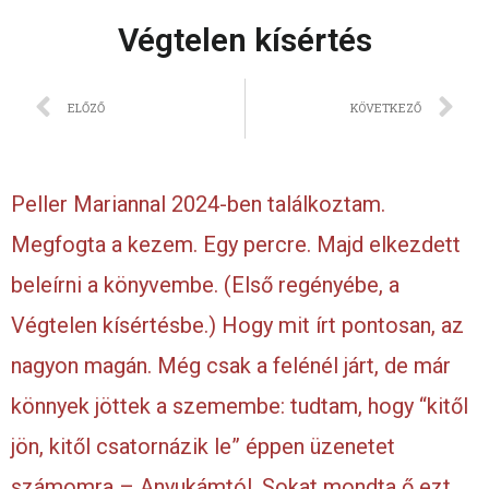
Végtelen kísértés
ELŐZŐ
KÖVETKEZŐ
Peller Mariannal 2024-ben találkoztam.
Megfogta a kezem. Egy percre. Majd elkezdett
beleírni a könyvembe. (Első regényébe, a
Végtelen kísértésbe.) Hogy mit írt pontosan, az
nagyon magán. Még csak a felénél járt, de már
könnyek jöttek a szemembe: tudtam, hogy “kitől
jön, kitől csatornázik le” éppen üzenetet
számomra – Anyukámtól. Sokat mondta ő ezt