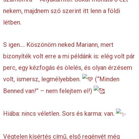
nekem, majdnem szó szerint itt lenn a földi
létben.
S igen…. Köszönöm neked Mariann, mert
bizonyíték volt erre a mi példánk is: elég volt pár
perc, egy kézfogás és ölelés, és olyan érzésem
volt, ismersz, legmélyebben.
(“Minden
Benned van!” – nem felejtem el!)
Hiába: nincs véletlen. Sors és karma: van.
Végtelen kísértés című, első regényét még