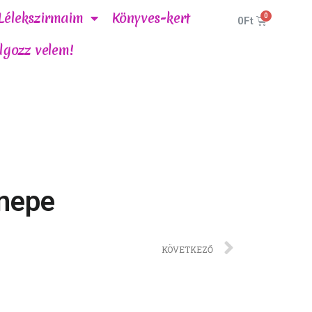
Lélekszirmaim
Könyves-kert
0
Ft
lgozz velem!
nnepe
KÖVETKEZŐ