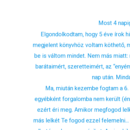
Most 4 napig
Elgondolkodtam, hogy 5 éve írok hi
megjelent könyvhöz voltam köthető, m
be is váltom mindet. Nem más miatt:
barátaimért, szeretteimért, az “enyé
nap után. Mind
Ma, miután kezembe fogtam a 6. 
egyébként forgalomba nem került (én 
ezért éri meg. Amikor megfogod lelk
más lelkét Te fogod ezzel felemelni… 