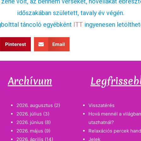
 zene volt, az bennem verseket, novellákat ébresz
időszakában született, tavaly év végén.
bolttal táncoló egyébként
ITT
ingyenesen letölthe
Pinterest
Email
Archívum
Legfrisseb
2026. augusztus
(2)
Visszatérés
2026. július
(3)
Hová mennél a világban
2026. június
(8)
utazhatnál?
2026. május
(9)
Relaxációs percek han
2026. április
(14)
Jelek