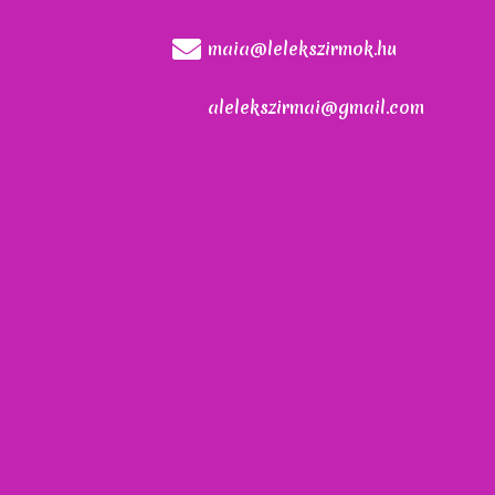
maia@lelekszirmok.hu
alelekszirmai@gmail.com