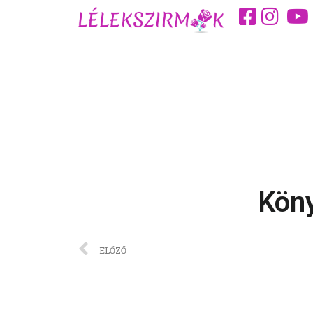
Köny
ELŐZŐ