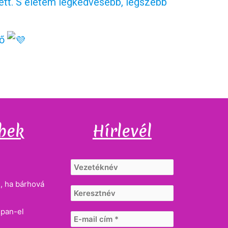
tett. S életem legkedvesebb, legszebb
tő
bek
Hírlevél
, ha bárhová
dpan-el