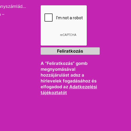
llanyszámlád…
n –
A “Feliratkozás” gomb
megnyomásával
hozzájárulást adsz a
hírlevelek fogadásához és
elfogadod az
Adatkezelési
tájékoztatót