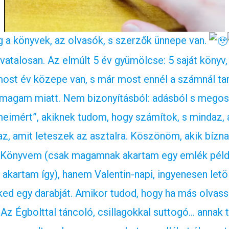
 a könyvek, az olvasók, s szerzők ünnepe van.
vatalosan. Az elmúlt 5 év gyümölcse: 5 saját könyv,
ost év közepe van, s már most ennél a számnál tar
 magam miatt. Nem bizonyításból: adásból s megosz
meimért”, akiknek tudom, hogy számítok, s mindaz, 
az, amit leteszek az asztalra. Köszönöm, akik bíz
Könyvem (csak magamnak akartam egy emlék példán
akartam így), hanem Valentin-napi, ingyenesen letöl
ed egy darabját. Amikor tudod, hogy ha más olvassa
Az Égbolttal táncoló, csillagokkal suttogó… annak t