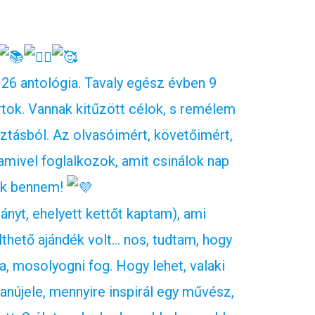
 26 antológia. Tavaly egész évben 9
tok. Vannak kitűzött célok, s remélem
tásból. Az olvasóimért, követőimért,
amivel foglalkozok, amit csinálok nap
nak bennem!
yt, ehelyett kettőt kaptam), ami
thető ajándék volt… nos, tudtam, hogy
, mosolyogni fog. Hogy lehet, valaki
anújele, mennyire inspirál egy művész,