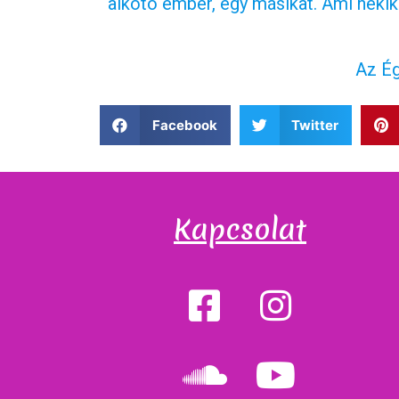
alkotó ember, egy másikat. Ami nekik
Az Ég
Facebook
Twitter
Kapcsolat