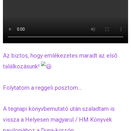
Az biztos, hogy emlékezetes maradt az első
találkozásunk!
Folytatom a reggeli posztom…
A tegnapi könyvbemutató után szaladtam is
vissza a Helyesen magyarul / HM Könyvek
pavilonjàhoz a Duna-korzón.