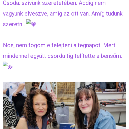
Csoda: szívünk szeretetében. Addig nem
vagyunk elveszve, amíg az ott van. Amíg tudunk
szeretni.
Nos, nem fogom elfelejteni a tegnapot. Mert
mindennel együtt csordultig telítette a bensőm.