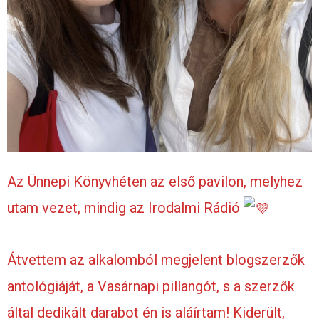
Az Ünnepi Könyvhéten az első pavilon, melyhez
utam vezet, mindig az Irodalmi Rádió
Átvettem az alkalomból megjelent blogszerzők
antológiáját, a Vasárnapi pillangót, s a szerzők
által dedikált darabot én is aláírtam! Kiderült,