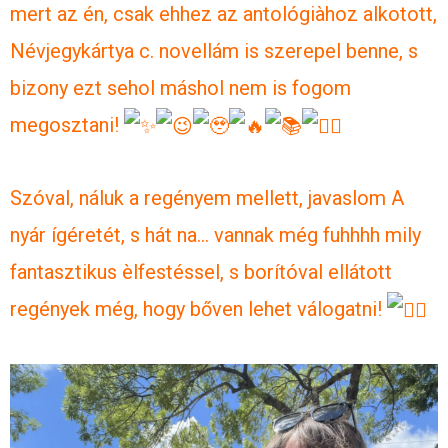
mert az én, csak ehhez az antológiàhoz alkotott,
Névjegykártya c. novellám is szerepel benne, s
bizony ezt sehol máshol nem is fogom
megosztani!
Szóval, náluk a regényem mellett, javaslom A
nyár ígéretét, s hát na… vannak még fuhhhh mily
fantasztikus èlfestéssel, s borítóval ellátott
regények még, hogy bőven lehet válogatni!