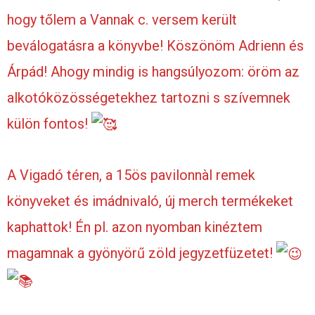
hogy tőlem a Vannak c. versem került
beválogatásra a könyvbe! Köszönöm Adrienn és
Árpád! Ahogy mindig is hangsúlyozom: öröm az
alkotóközösségetekhez tartozni s szívemnek
külön fontos!
A Vigadó téren, a 15ös pavilonnàl remek
könyveket és imádnivaló, új merch termékeket
kaphattok! Én pl. azon nyomban kinéztem
magamnak a gyönyörű zöld jegyzetfüzetet!