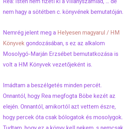
Rea: Isten nem fizeti ki a villanyszámlád, … de
nem hagy a sötétben c. könyvének bemutatóján.
Nemrég jelent meg a
Helyesen magyarul / HM
Könyvek
gondozásában, s ez az alkalom
Mosolygó-Marján Erzsébet bemutatkozása is
volt a HM Könyvek vezetőjeként is.
Imádtam a beszélgetés minden percét.
Onnantól, hogy Rea megfogta Böbe kezét az
elején. Onnantól, amikortól azt vettem észre,
hogy percek óta csak bólogatok és mosolygok.
Tudtam, hogy ez a könyv kell nekem, s nemcsak