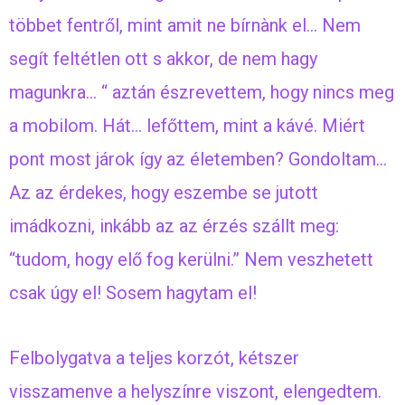
többet fentről, mint amit ne bírnànk el… Nem
segít feltétlen ott s akkor, de nem hagy
magunkra… “ aztán észrevettem, hogy nincs meg
a mobilom. Hát… lefőttem, mint a kávé. Miért
pont most járok így az életemben? Gondoltam…
Az az érdekes, hogy eszembe se jutott
imádkozni, inkább az az érzés szállt meg:
“tudom, hogy elő fog kerülni.” Nem veszhetett
csak úgy el! Sosem hagytam el!
Felbolygatva a teljes korzót, kétszer
visszamenve a helyszínre viszont, elengedtem.