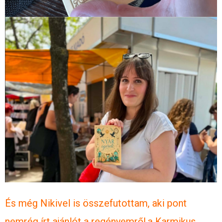
És még Nikivel is összefutottam, aki pont
nemrég írt ajánlót a regényemről,a Karmikus