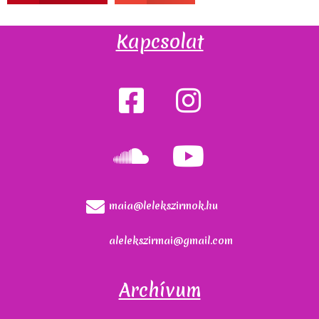
Kapcsolat
maia@lelekszirmok.hu
alelekszirmai@gmail.com
Archívum