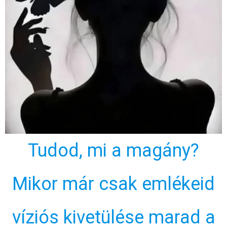
Tudod, mi a magány?
Mikor már csak emlékeid
víziós kivetülése marad a