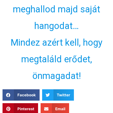
meghallod majd saját
hangodat…
Mindez azért kell, hogy
megtaláld erődet,
önmagadat!
Facebook
Twitter
Pinterest
Email