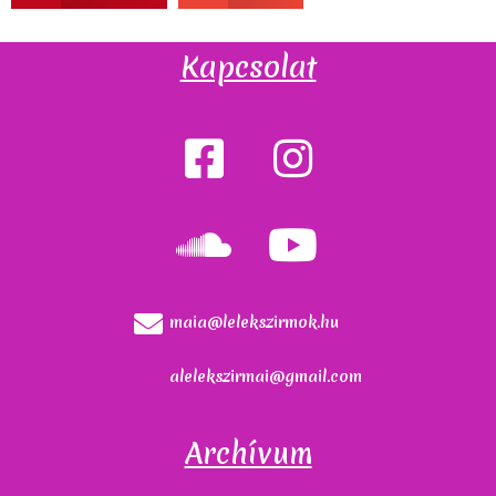
Kapcsolat
maia@lelekszirmok.hu
alelekszirmai@gmail.com
Archívum