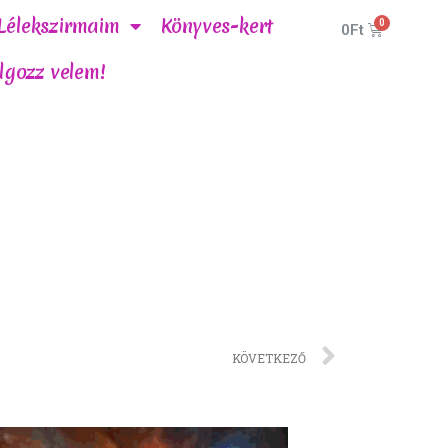
Lélekszirmaim
Könyves-kert
0
Ft
lgozz velem!
KÖVETKEZŐ