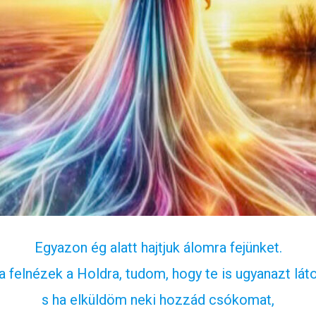
Egyazon ég alatt hajtjuk álomra fejünket.
a felnézek a Holdra, tudom, hogy te is ugyanazt láto
s ha elküldöm neki hozzád csókomat,