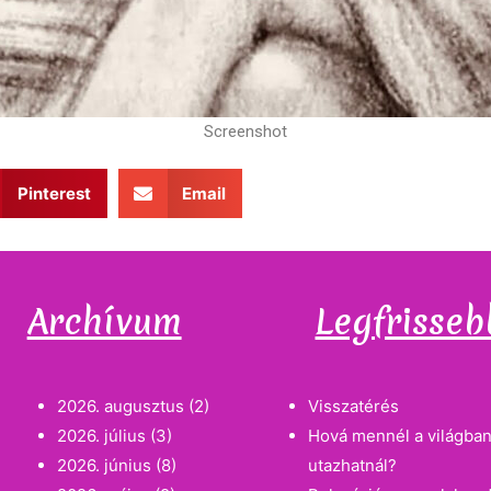
Screenshot
Pinterest
Email
Archívum
Legfrisseb
2026. augusztus
(2)
Visszatérés
2026. július
(3)
Hová mennél a világban
2026. június
(8)
utazhatnál?