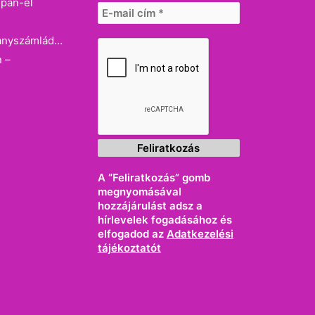
dpan-el
llanyszámlád…
n –
A “Feliratkozás” gomb
megnyomásával
hozzájárulást adsz a
hírlevelek fogadásához és
elfogadod az
Adatkezelési
tájékoztatót