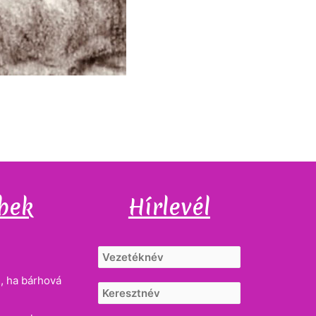
bek
Hírlevél
, ha bárhová