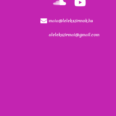
maia@lelekszirmok.hu
alelekszirmai@gmail.com