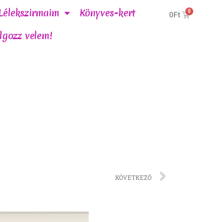
Lélekszirmaim
Könyves-kert
0
Ft
lgozz velem!
KÖVETKEZŐ