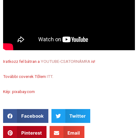
Iratkozz fel bátran a
YOUTUBE-CSATORNÁMRA
is!
További coverek Tőlem
ITT
.
Kép: pixabay.com
Facebook
Twitter
Pinterest
Email