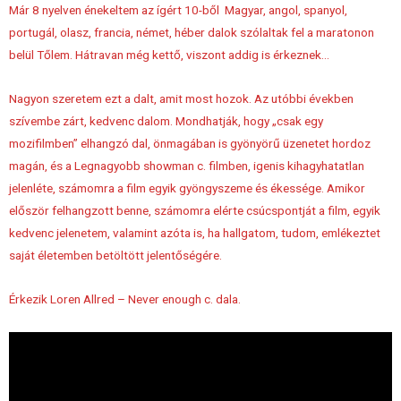
Már 8 nyelven énekeltem az ígért 10-ből Magyar, angol, spanyol,
portugál, olasz, francia, német, héber dalok szólaltak fel a maratonon
belül Tőlem. Hátravan még kettő, viszont addig is érkeznek…
Nagyon szeretem ezt a dalt, amit most hozok. Az utóbbi években
szívembe zárt, kedvenc dalom. Mondhatják, hogy „csak egy
mozifilmben” elhangzó dal, önmagában is gyönyörű üzenetet hordoz
magán, és a Legnagyobb showman c. filmben, igenis kihagyhatatlan
jelenléte, számomra a film egyik gyöngyszeme és ékessége. Amikor
először felhangzott benne, számomra elérte csúcspontját a film, egyik
kedvenc jelenetem, valamint azóta is, ha hallgatom, tudom, emlékeztet
saját életemben betöltött jelentőségére.
Érkezik Loren Allred – Never enough c. dala.