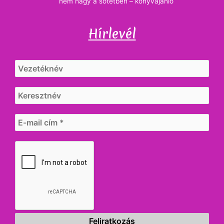
nem hagy a sötétben – könyvajánló
Hírlevél