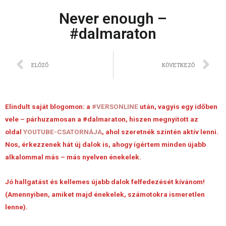
Never enough –
#dalmaraton
ELŐZŐ
KÖVETKEZŐ
Elindult saját blogomon: a
#VERSONLINE
után, vagyis egy időben
vele – párhuzamosan a #dalmaraton, hiszen megnyitott az
oldal
YOUTUBE-CSATORNÁJA
, ahol szeretnék szintén aktív lenni.
Nos, érkezzenek hát új dalok is, ahogy ígértem minden újabb
alkalommal más – más nyelven énekelek.
Jó hallgatást és kellemes újabb dalok felfedezését kívánom!
(Amennyiben, amiket majd énekelek, számotokra ismeretlen
lenne).