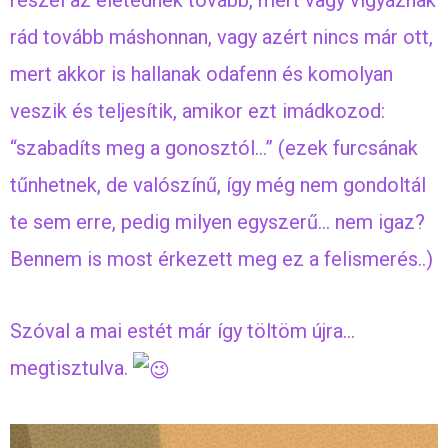
részei az életednek tovább, mert vagy vigyáznak
rád tovább máshonnan, vagy azért nincs már ott,
mert akkor is hallanak odafenn és komolyan
veszik és teljesítik, amikor ezt imádkozod:
“szabadíts meg a gonosztól…” (ezek furcsának
tűnhetnek, de valószínű, így még nem gondoltál
te sem erre, pedig milyen egyszerű… nem igaz?
Bennem is most érkezett meg ez a felismerés..)
Szóval a mai estét már így töltöm újra…
megtisztulva.