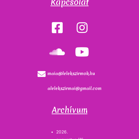
Kapcsolat
maia@lelekszirmok.hu
alelekszirmai@gmail.com
Archívum
2026.