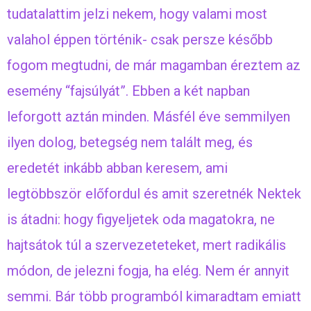
tudatalattim jelzi nekem, hogy valami most
valahol éppen történik- csak persze később
fogom megtudni, de már magamban éreztem az
esemény “fajsúlyát”. Ebben a két napban
leforgott aztán minden. Másfél éve semmilyen
ilyen dolog, betegség nem talált meg, és
eredetét inkább abban keresem, ami
legtöbbször előfordul és amit szeretnék Nektek
is átadni: hogy figyeljetek oda magatokra, ne
hajtsátok túl a szervezeteteket, mert radikális
módon, de jelezni fogja, ha elég. Nem ér annyit
semmi. Bár több programból kimaradtam emiatt