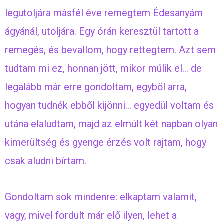
legutoljára másfél éve remegtem Édesanyám
ágyánál, utoljára. Egy órán keresztül tartott a
remegés, és bevallom, hogy rettegtem. Azt sem
tudtam mi ez, honnan jött, mikor múlik el… de
legalább már erre gondoltam, egyből arra,
hogyan tudnék ebből kijönni… egyedül voltam és
utána elaludtam, majd az elmúlt két napban olyan
kimerültség és gyenge érzés volt rajtam, hogy
csak aludni bírtam.
Gondoltam sok mindenre: elkaptam valamit,
vagy, mivel fordult már elő ilyen, lehet a