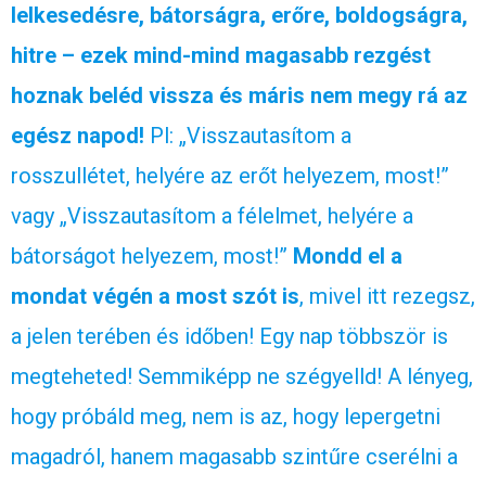
lelkesedésre, bátorságra, erőre, boldogságra,
hitre – ezek mind-mind magasabb rezgést
hoznak beléd vissza és máris nem megy rá az
egész napod!
Pl: „Visszautasítom a
rosszullétet, helyére az erőt helyezem, most!”
vagy „Visszautasítom a félelmet, helyére a
bátorságot helyezem, most!”
Mondd el a
mondat végén a most szót is
, mivel itt rezegsz,
a jelen terében és időben! Egy nap többször is
megteheted! Semmiképp ne szégyelld! A lényeg,
hogy próbáld meg, nem is az, hogy lepergetni
magadról, hanem magasabb szintűre cserélni a