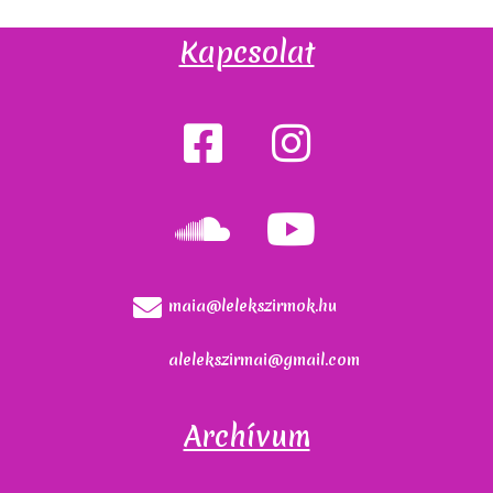
Kapcsolat
maia@lelekszirmok.hu
alelekszirmai@gmail.com
Archívum