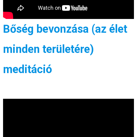
Bőség bevonzása (az élet
minden területére)
meditáció