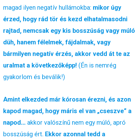
magad ilyen negatív hullámokba:
mikor úgy
érzed, hogy rád tör és kezd elhatalmasodni
rajtad, nemcsak egy kis bosszúság vagy múló
düh, hanem félelmek, fájdalmak, vagy
bármilyen negatív érzés, akkor vedd át te az
uralmat a következőképp!
(Én is nemrég
gyakorlom és beválik!)
Amint elkezded már kórosan érezni, és azon
kapod magad, hogy máris el van „cseszve” a
napod…
akkor valószínű nem egy múló, apró
bosszúság ért.
Ekkor azonnal tedd a