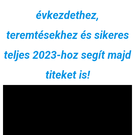
évkezdethez,
teremtésekhez és sikeres
teljes 2023-hoz segít majd
titeket is!