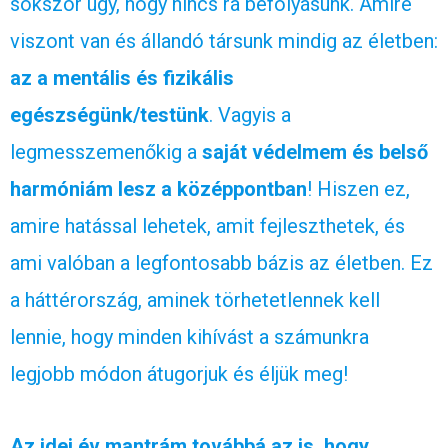
sokszor úgy, hogy nincs rá befolyásunk. Amire
viszont van és állandó társunk mindig az életben:
az a mentális és fizikális
egészségünk/testünk
. Vagyis a
legmesszemenőkig a
saját védelmem és belső
harmóniám lesz a középpontban
! Hiszen ez,
amire hatással lehetek, amit fejleszthetek, és
ami valóban a legfontosabb bázis az életben. Ez
a háttérország, aminek törhetetlennek kell
lennie, hogy minden kihívást a számunkra
legjobb módon átugorjuk és éljük meg!
Az idei év mantrám továbbá az is, hogy