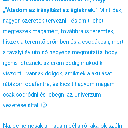
„“Átadom az irányítást az égieknek.
” Mint Bak,
nagyon szeretek tervezni… és amit lehet
megteszek magamért, továbbra is teremtek,
hiszek a teremtő erőmben és a csodákban, mert
a tavalyi év utolsó negyede megmutatta, hogy
igenis léteznek, az erőm pedig működik,
viszont… vannak dolgok, amiknek alakulását
rábízom odafentre, és kicsit hagyom magam
csak sodródni és lebegni az Univerzum
vezetése által. 🙂
Na, de nemcsak a magam céljairól akarok szólni,